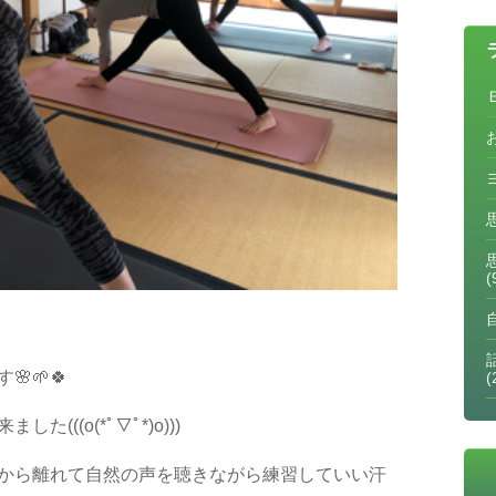
(
話
🌱🍀
(
((o(*ﾟ▽ﾟ*)o)))
から離れて自然の声を聴きながら練習していい汗