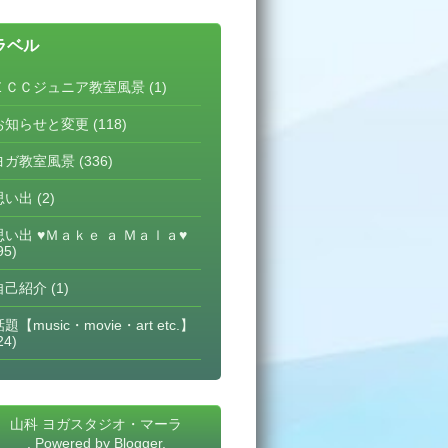
ラベル
ＥＣＣジュニア教室風景
(1)
お知らせと変更
(118)
ヨガ教室風景
(336)
思い出
(2)
思い出 ♥Ｍａｋｅ ａ Ｍａｌａ♥
95)
自己紹介
(1)
題【music・movie・art etc.】
24)
山科 ヨガスタジオ・マーラ
. Powered by
Blogger
.