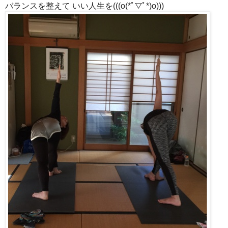
バランスを整えて いい人生を(((o(*ﾟ▽ﾟ*)o)))