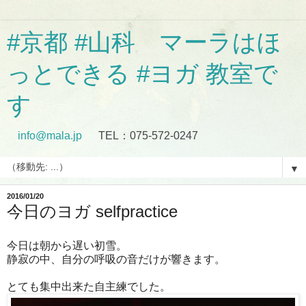
#京都 #山科 マーラはほ
っとできる #ヨガ 教室で
す
info@mala.jp
TEL：075-572-0247
▼
2016/01/20
今日のヨガ selfpractice
今日は朝から遅い初雪。
静寂の中、自分の呼吸の音だけが響きます。
とても集中出来た自主練でした。