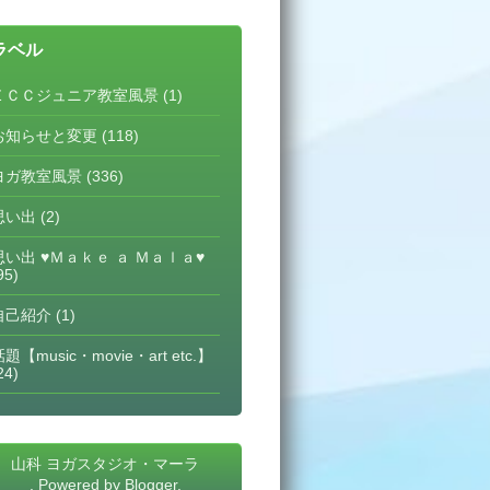
ラベル
ＥＣＣジュニア教室風景
(1)
お知らせと変更
(118)
ヨガ教室風景
(336)
思い出
(2)
思い出 ♥Ｍａｋｅ ａ Ｍａｌａ♥
95)
自己紹介
(1)
題【music・movie・art etc.】
24)
山科 ヨガスタジオ・マーラ
. Powered by
Blogger
.