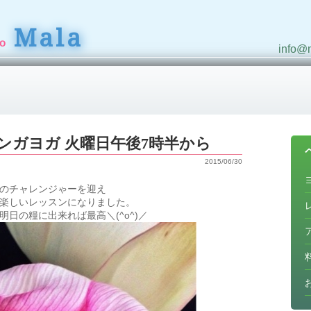
Mala
io
info@m
ンガヨガ 火曜日午後7時半から
2015/06/30
のチャレンジゃーを迎え
楽しいレッスンになりました。
日の糧に出来れば最高＼(^o^)／