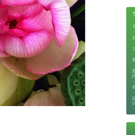
(
話
(