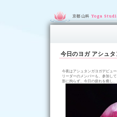
京都 山科
Yoga Stud
今日のヨガ アシュタ
今夜はアシュタンガヨガデビュー
リーダーのメンバーも、参加して
形に拘らず、今日の疲れを癒し、明