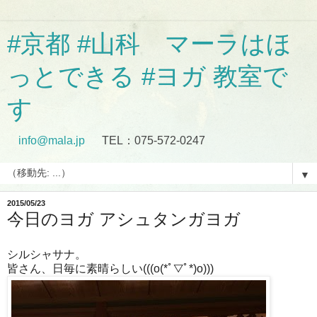
#京都 #山科 マーラはほ
っとできる #ヨガ 教室で
す
info@mala.jp
TEL：075-572-0247
▼
2015/05/23
今日のヨガ アシュタンガヨガ
シルシャサナ。
皆さん、日毎に素晴らしい(((o(*ﾟ▽ﾟ*)o)))