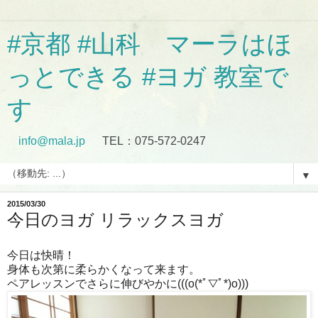
#京都 #山科 マーラはほ
っとできる #ヨガ 教室で
す
info@mala.jp
TEL：075-572-0247
▼
2015/03/30
今日のヨガ リラックスヨガ
今日は快晴！
身体も次第に柔らかくなって来ます。
ペアレッスンでさらに伸びやかに(((o(*ﾟ▽ﾟ*)o)))