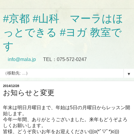
#京都 #山科 マーラはほ
っとできる #ヨガ 教室で
す
info@mala.jp
TEL：075-572-0247
▼
2014/12/28
お知らせと変更
年末は明日月曜日まで、年始は5日の月曜日からレッスン開
始します。
今年一年間、ありがとうございました。来年もどうぞよろ
しくお願いします。
皆様、どうぞ良いお年をお迎えください(((o(*ﾟ▽ﾟ*)o)))