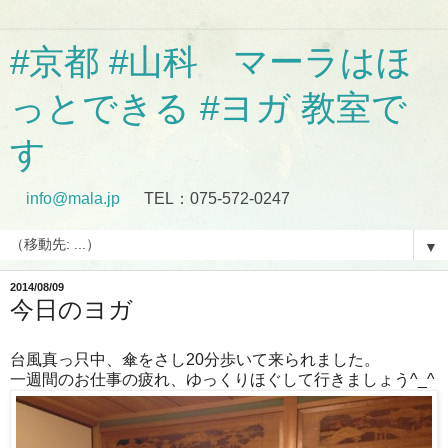
#京都 #山科 マーラはほ
っとできる #ヨガ 教室で
す
info@mala.jp
TEL：075-572-0247
▼
2014/08/09
今日のヨガ
台風真っ只中、傘をさし20分歩いて来られました。
一週間のお仕事の疲れ、ゆっくりほぐして行きましょう^_^